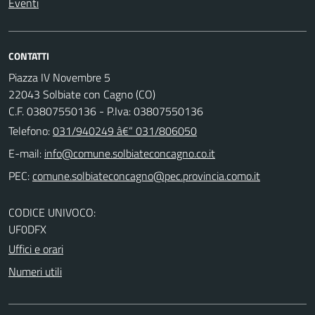
Eventi
CONTATTI
Piazza IV Novembre 5
22043 Solbiate con Cagno (CO)
C.F. 03807550136 - P.Iva: 03807550136
Telefono:
031/940249 â€“ 031/806050
E-mail:
PEC:
CODICE UNIVOCO:
UF0DFX
Uffici e orari
Numeri utili