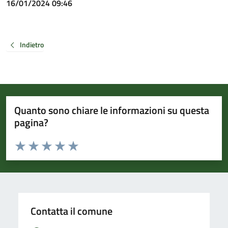
16/01/2024 09:46
Indietro
Quanto sono chiare le informazioni su questa
pagina?
Valuta da 1 a 5 stelle la pagina
Valuta 1 stelle su 5
Valuta 2 stelle su 5
Valuta 3 stelle su 5
Valuta 4 stelle su 5
Valuta 5 stelle su 5
Contatta il comune