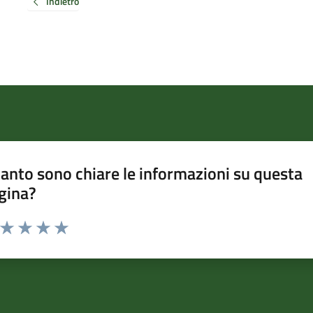
Indietro
anto sono chiare le informazioni su questa
gina?
a da 1 a 5 stelle la pagina
ta 1 stelle su 5
Valuta 2 stelle su 5
Valuta 3 stelle su 5
Valuta 4 stelle su 5
Valuta 5 stelle su 5