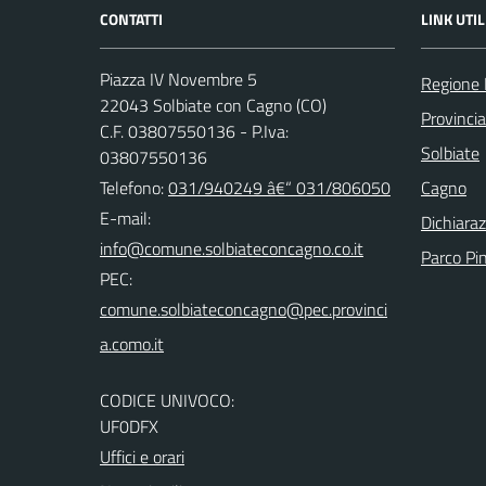
CONTATTI
LINK UTIL
Piazza IV Novembre 5
Regione 
22043 Solbiate con Cagno (CO)
Provinci
C.F. 03807550136 - P.Iva:
Solbiate
03807550136
Telefono:
031/940249 â€“ 031/806050
Cagno
E-mail:
Dichiaraz
Parco Pi
PEC:
CODICE UNIVOCO:
UF0DFX
Uffici e orari