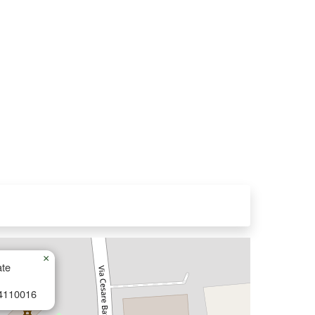
×
ate
4110016