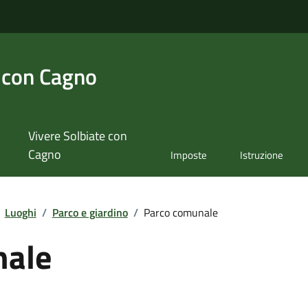
 con Cagno
Vivere Solbiate con
Cagno
Imposte
Istruzione
Luoghi
/
Parco e giardino
/
Parco comunale
nale