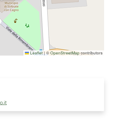
Leaflet
|
©
OpenStreetMap
contributors
.it