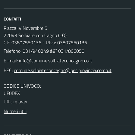
CONTATTI
Piazza IV Novembre 5
22043 Solbiate con Cagno (CO)
C.F. 03807550136 - P.Iva: 03807550136
Telefono:
031/940249 â€“ 031/806050
E-mail:
PEC:
CODICE UNIVOCO:
UF0DFX
Uffici e orari
Numeri utili