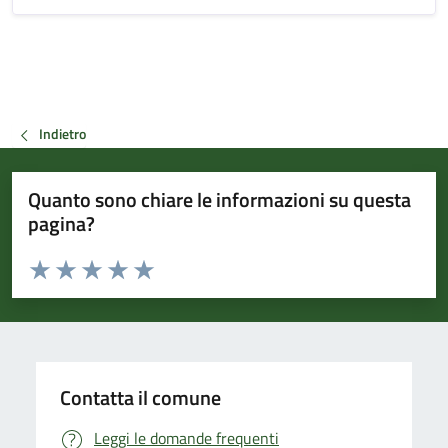
Indietro
Quanto sono chiare le informazioni su questa
pagina?
Valuta da 1 a 5 stelle la pagina
Valuta 1 stelle su 5
Valuta 2 stelle su 5
Valuta 3 stelle su 5
Valuta 4 stelle su 5
Valuta 5 stelle su 5
Contatta il comune
Leggi le domande frequenti